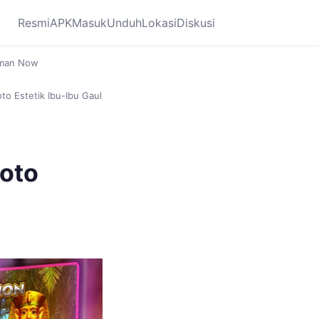
Resmi
APK
Masuk
Unduh
Lokasi
Diskusi
Jaman Now
to Estetik Ibu-Ibu Gaul
Foto