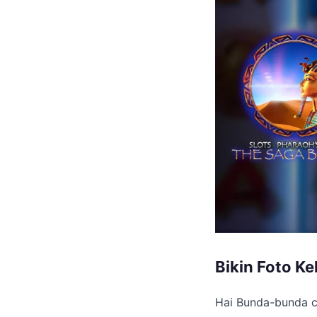
Bikin Foto Ke
Hai Bunda-bunda ca