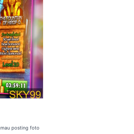
u mau posting foto