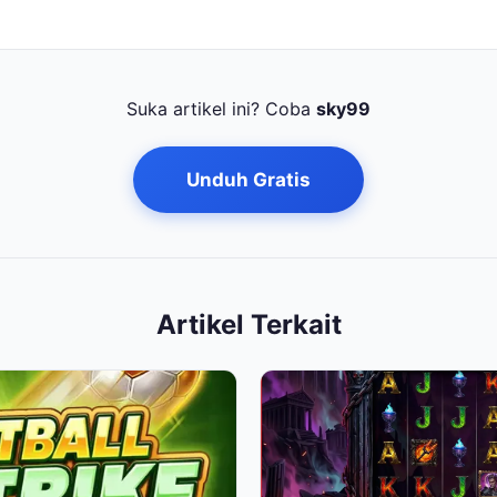
Suka artikel ini? Coba
sky99
Unduh Gratis
Artikel Terkait