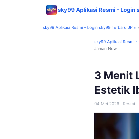
sky99 Aplikasi Resmi - Login 
sky99 Aplikasi Resmi - Login sky99 Terbaru JP ⭐
sky99 Aplikasi Resmi -
Jaman Now
3 Menit 
Estetik 
04 Mei 2026
· Resmi