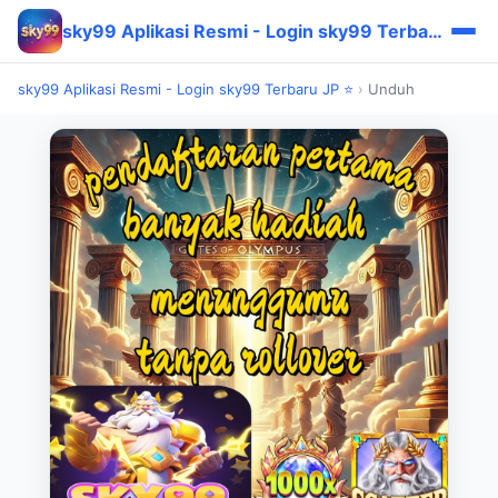
sky99 Aplikasi Resmi - Login sky99 Terbaru JP ⭐
sky99 Aplikasi Resmi - Login sky99 Terbaru JP ⭐
›
Unduh