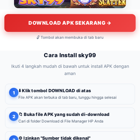
DOWNLOAD APK SEKARANG →
🔓 Tombol akan membuka di tab baru
Cara Install sky99
Ikuti 4 langkah mudah di bawah untuk install APK dengan
aman
⬇️ Klik tombol DOWNLOAD di atas
1
File APK akan terbuka di tab baru, tunggu hingga selesai
📁 Buka file APK yang sudah di-download
2
Cari di folder Download di File Manager HP Anda
⚙️ Izinkan "Sumber tidak dikenal"