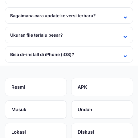
Bagaimana cara update ke versi terbaru?
Ukuran file terlalu besar?
Bisa di-install di iPhone (iOS)?
Resmi
APK
Masuk
Unduh
Lokasi
Diskusi