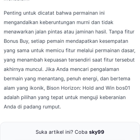
Penting untuk dicatat bahwa permainan ini
mengandalkan keberuntungan murni dan tidak
menawarkan jalan pintas atau jaminan hasil. Tanpa fitur
Bonus Buy, setiap pemain mendapatkan kesempatan
yang sama untuk memicu fitur melalui permainan dasar,
yang menambah kepuasan tersendiri saat fitur tersebut
akhirnya muncul. Jika Anda mencari pengalaman
bermain yang menantang, penuh energi, dan bertema
alam yang ikonik, Bison Horizon: Hold and Win bos01
adalah pilihan yang tepat untuk menguji keberanian
Anda di padang rumput.
Suka artikel ini? Coba
sky99