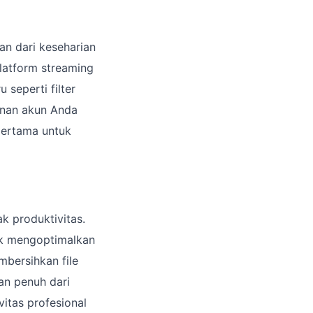
an dari keseharian
platform streaming
 seperti filter
anan akun Anda
pertama untuk
k produktivitas.
tuk mengoptimalkan
bersihkan file
an penuh dari
itas profesional