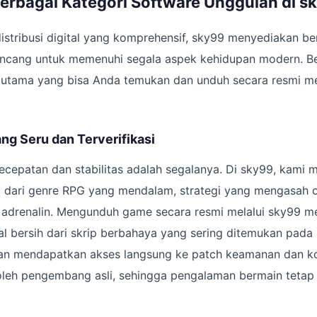
Berbagai Kategori Software Unggulan di s
istribusi digital yang komprehensif, sky99 menyediakan be
ancang untuk memenuhi segala aspek kehidupan modern. Be
 utama yang bisa Anda temukan dan unduh secara resmi mel
ng Seru dan Terverifikasi
ecepatan dan stabilitas adalah segalanya. Di sky99, kami
i dari genre RPG yang mendalam, strategi yang mengasah 
adrenalin. Mengunduh game secara resmi melalui sky99 
tal bersih dari skrip berbahaya yang sering ditemukan pada 
akan mendapatkan akses langsung ke patch keamanan dan 
 oleh pengembang asli, sehingga pengalaman bermain tetap