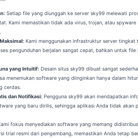
n:
Setiap file yang diunggah ke server sky99 melewati pr
t. Kami memastikan tidak ada virus, trojan, atau spyware 
.
Maksimal:
Kami menggunakan infrastruktur server tingkat 
es pengunduhan berjalan sangat cepat, bahkan untuk file 
a yang Intuitif:
Desain situs sky99 dibuat sangat sederh
isa menemukan software yang diinginkan hanya dalam hitun
g cerdas.
s dan Notifikasi:
Pengguna sky99 akan mendapatkan info
tware yang baru dirilis, sehingga aplikasi Anda tidak akan 
ami fokus menyediakan software yang memang didistribusi
rsi trial resmi dari pengembang, memastikan Anda tetap ber