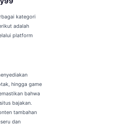
ky99
rbagai kategori
rikut adalah
alui platform
 menyediakan
otak, hingga game
memastikan bahwa
situs bajakan.
konten tambahan
 seru dan