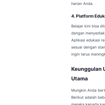
harian Anda.
4. Platform Edu
Belajar kini bisa 
dengan menyediakan
Aplikasi edukasi r
sesuai dengan stand
ingin terus mening
Keunggulan 
Utama
Mungkin Anda bert
Berikut adalah be
mereka kepada ka