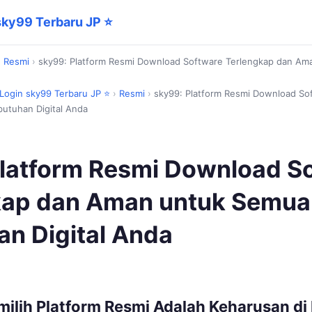
sky99 Terbaru JP ⭐
›
Resmi
›
sky99: Platform Resmi Download Software Terlengkap dan Am
 Login sky99 Terbaru JP ⭐
›
Resmi
›
sky99: Platform Resmi Download So
utuhan Digital Anda
Platform Resmi Download S
kap dan Aman untuk Semua
n Digital Anda
lih Platform Resmi Adalah Keharusan di E