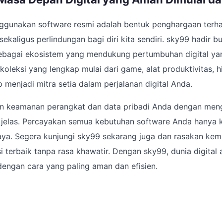
ggunakan software resmi adalah bentuk penghargaan terha
kaligus perlindungan bagi diri kita sendiri. sky99 hadir 
sebagai ekosistem yang mendukung pertumbuhan digital yan
koleksi yang lengkap mulai dari game, alat produktivitas, h
p menjadi mitra setia dalam perjalanan digital Anda.
n keamanan perangkat dan data pribadi Anda dengan men
 jelas. Percayakan semua kebutuhan software Anda hanya 
aya. Segera kunjungi sky99 sekarang juga dan rasakan ke
 terbaik tanpa rasa khawatir. Dengan sky99, dunia digital
ngan cara yang paling aman dan efisien.