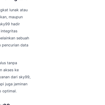
gkat lunak atau
dikan, maupun
 sky99 hadir
integritas
melainkan sebuah
n pencurian data
lus tanpa
an akses ke
yanan dari sky99,
api juga jaminan
 optimal.