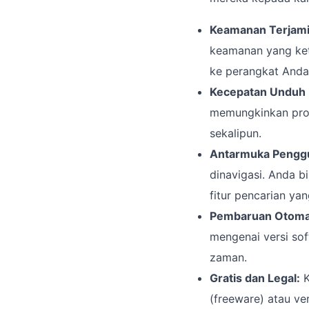
Keamanan Terjami
keamanan yang keta
ke perangkat Anda
Kecepatan Unduh 
memungkinkan pros
sekalipun.
Antarmuka Penggun
dinavigasi. Anda b
fitur pencarian yan
Pembaruan Otomati
mengenai versi sof
zaman.
Gratis dan Legal:
K
(freeware) atau ve