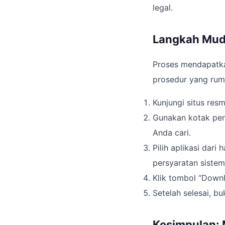
legal.
Langkah Mud
Proses mendapatka
prosedur yang rumit
Kunjungi situs res
Gunakan kotak pen
Anda cari.
Pilih aplikasi dar
persyaratan sistem
Klik tombol “Downl
Setelah selesai, bu
Kesimpulan: 