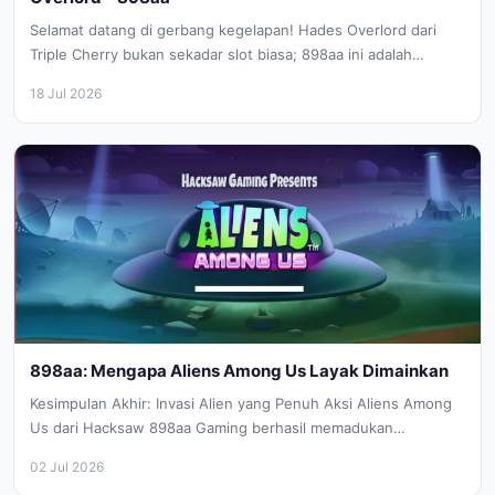
Selamat datang di gerbang kegelapan! Hades Overlord dari
Triple Cherry bukan sekadar slot biasa; 898aa ini adalah
perjalanan sinematik 898aa...
18 Jul 2026
898aa: Mengapa Aliens Among Us Layak Dimainkan
Kesimpulan Akhir: Invasi Alien yang Penuh Aksi Aliens Among
Us dari Hacksaw 898aa Gaming berhasil memadukan
ketegangan fiksi ilmiah dengan...
02 Jul 2026