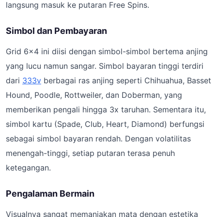
langsung masuk ke putaran Free Spins.
Simbol dan Pembayaran
Grid 6×4 ini diisi dengan simbol-simbol bertema anjing
yang lucu namun sangar. Simbol bayaran tinggi terdiri
dari
333v
berbagai ras anjing seperti Chihuahua, Basset
Hound, Poodle, Rottweiler, dan Doberman, yang
memberikan pengali hingga 3x taruhan. Sementara itu,
simbol kartu (Spade, Club, Heart, Diamond) berfungsi
sebagai simbol bayaran rendah. Dengan volatilitas
menengah-tinggi, setiap putaran terasa penuh
ketegangan.
Pengalaman Bermain
Visualnya sangat memanjakan mata dengan estetika