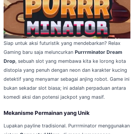
Siap untuk aksi futuristik yang mendebarkan? Relax
Gaming baru saja meluncurkan
Purrrminator Dream
Drop
, sebuah slot yang membawa kita ke lorong kota
distopia yang penuh dengan neon dan karakter kucing
detektif yang menyamar sebagai anjing robot. Game ini
bukan sekadar slot biasa; ini adalah perpaduan antara
komedi aksi dan potensi jackpot yang masif.
Mekanisme Permainan yang Unik
Lupakan payline tradisional. Purrrminator menggunakan