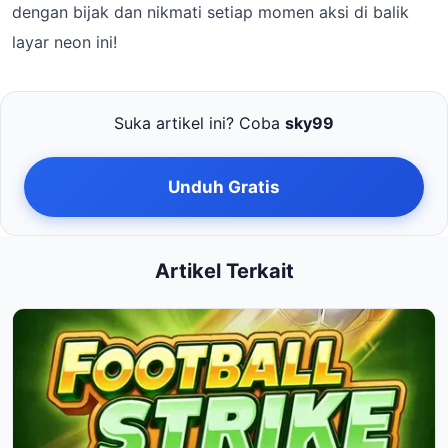
dengan bijak dan nikmati setiap momen aksi di balik
layar neon ini!
Suka artikel ini? Coba
sky99
Unduh Gratis
Artikel Terkait