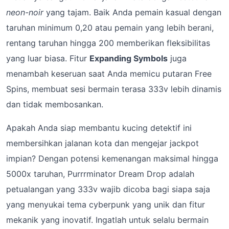
neon-noir
yang tajam. Baik Anda pemain kasual dengan
taruhan minimum 0,20 atau pemain yang lebih berani,
rentang taruhan hingga 200 memberikan fleksibilitas
yang luar biasa. Fitur
Expanding Symbols
juga
menambah keseruan saat Anda memicu putaran Free
Spins, membuat sesi bermain terasa 333v lebih dinamis
dan tidak membosankan.
Apakah Anda siap membantu kucing detektif ini
membersihkan jalanan kota dan mengejar jackpot
impian? Dengan potensi kemenangan maksimal hingga
5000x taruhan, Purrrminator Dream Drop adalah
petualangan yang 333v wajib dicoba bagi siapa saja
yang menyukai tema cyberpunk yang unik dan fitur
mekanik yang inovatif. Ingatlah untuk selalu bermain